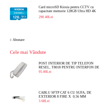
Card microSD Kioxia pentru CCTV cu
capacitate memorie 128GB Ultra HD 4K
LMEX2L128GG2
290.40Lei
Abonare
Cele mai Vândute
POST INTERIOR DE TIP TELEFON
RESEL, T8018 PENTRU INTERFON DE
BLOC
95.00Lei
CABLU SFTP CAT 6 CU SUFA, DE
EXTERIOR 8 FIRE X 0,56 MM
3.68Lei