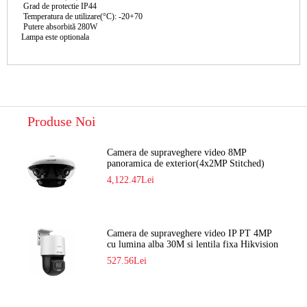
Grad de protectie IP44
Temperatura de utilizare(°C): -20+70
Putere absorbită 280W
Lampa este optionala
Produse Noi
Camera de supraveghere video 8MP
panoramica de exterior(4x2MP Stitched)
Navaio NGC-7482PR
4,122.47Lei
Camera de supraveghere video IP PT 4MP
cu lumina alba 30M si lentila fixa Hikvision
DS-2DE2C400SCG-E F1
527.56Lei