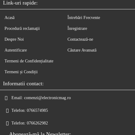
Link-uri rapide:
Acasă
Întrebări Frecvente
Procedură reclamaţii
Înregistrare
Despre Noi
Contactează-ne
Autentificare
Căutare Avansată
Termeni de Confidențialitate
Termeni și Condiții
Informatii contact:
Email:
comenzi@electronicmag.ro
Telefon:
0766574985
Telefon:
0766262982
Abonează-mă la Newsletter: