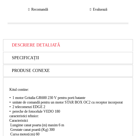
Recomandă
Evaluează
DESCRIERE DETALIATĂ
SPECIFICAȚII
PRODUSE CONEXE
Kitul contine:
• 1 motor Gritalia GR600 230 V pentru porti batante
• unitate de comandă pentru un motor STAR BOX OC2 cu receptor incorporat
• 2 telecomenzi EDGE 2
• pereche de fotocelule VEDO 180
caracteristici tehnice:
Caracteristici
Lungime canat poarta (m) maxim 6 m
Greutate canat poartă (Kg) 300
Cursa motor(cm) 60