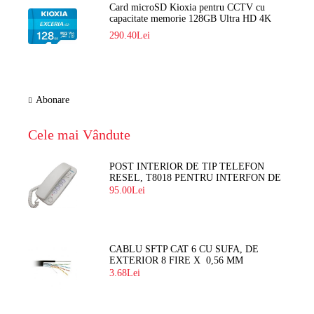
Card microSD Kioxia pentru CCTV cu
capacitate memorie 128GB Ultra HD 4K
LMEX2L128GG2
290.40Lei
Abonare
Cele mai Vândute
POST INTERIOR DE TIP TELEFON
RESEL, T8018 PENTRU INTERFON DE
BLOC
95.00Lei
CABLU SFTP CAT 6 CU SUFA, DE
EXTERIOR 8 FIRE X 0,56 MM
3.68Lei