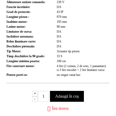
Alimentare unitate comanda:
230
V
Functie incetinire:
DA
Grad de protectie:
43
IP
Lungime piston :
970
mm
Inaltime motor:
195
mm
Latime motor:
90
mm
Limitator de cursa:
DA
Inchidere automata:
DA
Releu iluminare curte:
DA
Deschidere pietonala:
DA
Tip Motor:
Actuator tip piston
Timp deschidere la 90 grade:
33
S
Lungime minima poarta:
160
cm
Fire conectare motor:
4 fire (1 comun, 2 de sens, 1 pamantare)
si 3 fire encoder + 2 fire limitator cursa
Pentru porti cu:
un singur canat
buc
+
-
Îmi doresc