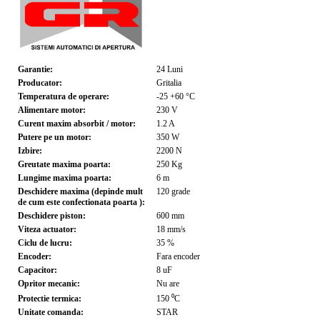
Garantie:
24
Luni
Producator:
Gritalia
Temperatura de operare:
-25 +60
°C
Alimentare motor:
230
V
Curent maxim absorbit / motor:
1.2
A
Putere pe un motor:
350
W
Izbire:
2200
N
Greutate maxima poarta:
250
Kg
Lungime maxima poarta:
6
m
Deschidere maxima (depinde mult
120
grade
de cum este confectionata poarta ):
Deschidere piston:
600
mm
Viteza actuator:
18
mm/s
Ciclu de lucru:
35
%
Encoder:
Fara encoder
Capacitor:
8
uF
Opritor mecanic:
Nu are
Protectie termica:
150
⁰C
Unitate comanda:
STAR