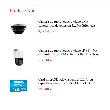
Produse Noi
Camera de supraveghere video 8MP
panoramica de exterior(4x2MP Stitched)
Navaio NGC-7482PR
4,122.47Lei
Camera de supraveghere video IP PT 4MP
cu lumina alba 30M si lentila fixa Hikvision
DS-2DE2C400SCG-E F1
527.56Lei
Card microSD Kioxia pentru CCTV cu
capacitate memorie 128GB Ultra HD 4K
LMEX2L128GG2
290.40Lei