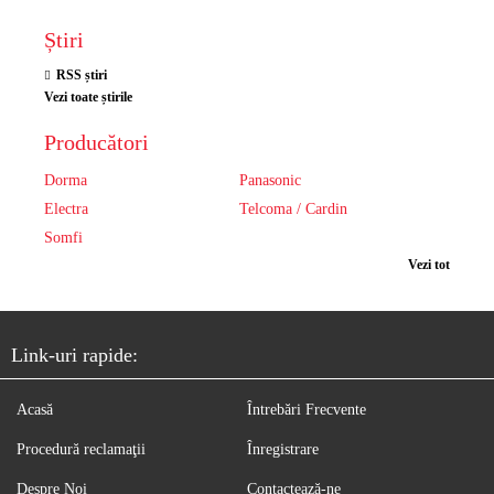
Știri
RSS știri
Vezi toate știrile
Producători
Dorma
Panasonic
Electra
Telcoma / Cardin
Somfi
Vezi tot
Link-uri rapide:
Acasă
Întrebări Frecvente
Procedură reclamaţii
Înregistrare
Despre Noi
Contactează-ne