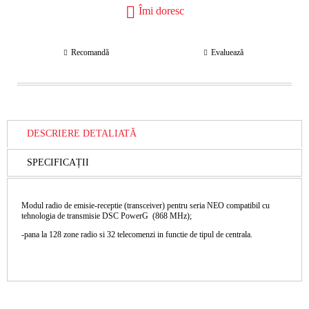
Îmi doresc
Recomandă
Evaluează
DESCRIERE DETALIATĂ
SPECIFICAȚII
Modul radio de emisie-receptie (transceiver) pentru seria NEO compatibil cu
tehnologia de transmisie DSC PowerG (868 MHz);
-pana la 128 zone radio si 32 telecomenzi in functie de tipul de centrala.