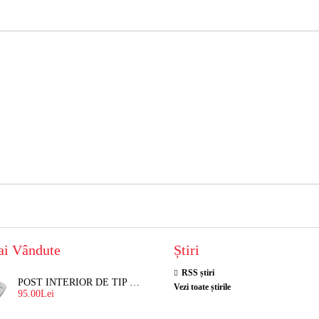
ai Vândute
Știri
RSS știri
POST INTERIOR DE TIP TELEFON RESEL, T8018 PENTRU INTERFON DE BLOC
Vezi toate știrile
95.00Lei