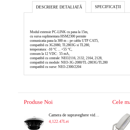
SPECIFICAȚII
DESCRIERE DETALIATĂ
Modul extensie PC-LINK cu pana la 15m,
cu sursa suplimentara HSM2300 permite
comunicatia pana la 300 m – pe cablu UTP CAT5,
compatibil cu 3G2080, TL2803G si TL280,
temperatura: -10 °C ... +55 °C,
consum la 12 VDC: 55 mA,
compatibil cu centrale: NEO2116, 2132, 2164, 2128,
compatibil cu module: NEO-3G-2080/TL-2803G/TL280
compatibil cu surse: NEO-2300/2204
Produse Noi
Cele m
Camera de supraveghere video 8MP panoramica de exterior(4x2MP Stitched) Navaio NGC-7482PR
4,122.47Lei