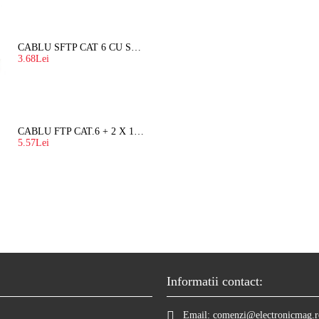
CABLU SFTP CAT 6 CU SUFA, DE EXTERIOR 8 FIRE X 0,56 MM
3.68Lei
CABLU FTP CAT.6 + 2 X 1.5 MM2 ( LITAT ) CU SUFA
5.57Lei
Informatii contact:
Email:
comenzi@electronicmag.r