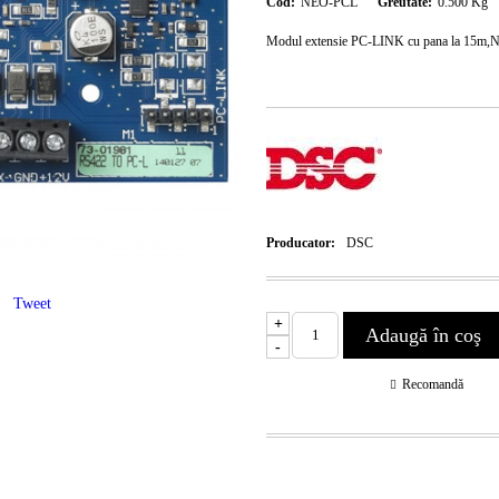
Cod:
NEO-PCL
Greutate:
0.500
Kg
Modul extensie PC-LINK cu pana la 15m
Producator:
DSC
Tweet
+
-
Recomandă