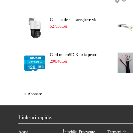
Camera de supraveghere video IP PT 4MP cu lumina alba 30M si lentila fixa Hikvision DS-2DE2C400SCG-E F1
527.56Lei
Card microSD Kioxia pentru CCTV cu capacitate memorie 128GB Ultra HD 4K LMEX2L128GG2
290.40Lei
Abonare
Link-uri rapide:
Acasă
Întrebări Frecvente
Termeni de