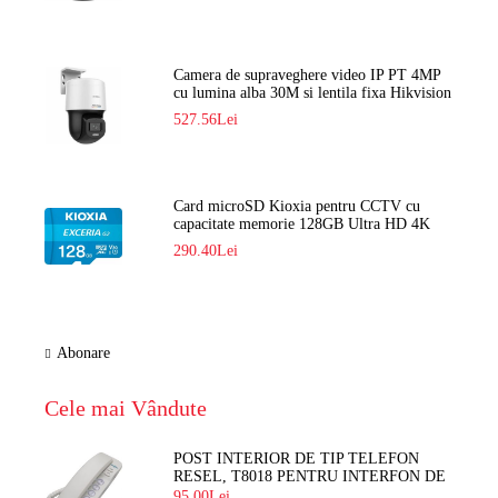
Camera de supraveghere video IP PT 4MP
cu lumina alba 30M si lentila fixa Hikvision
DS-2DE2C400SCG-E F1
527.56Lei
Card microSD Kioxia pentru CCTV cu
capacitate memorie 128GB Ultra HD 4K
LMEX2L128GG2
290.40Lei
Abonare
Cele mai Vândute
POST INTERIOR DE TIP TELEFON
RESEL, T8018 PENTRU INTERFON DE
BLOC
95.00Lei