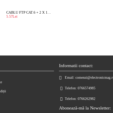
CABLU FTP CAT.6 + 2 X 1.5 MM2 ( LITAT ) CU SUFA
5.57Lei
Informatii contact:
Email:
comenzi@electronicmag.r
te
Telefon:
0766574985
diții
Telefon:
0766262982
Abonează-mă la Newsletter: