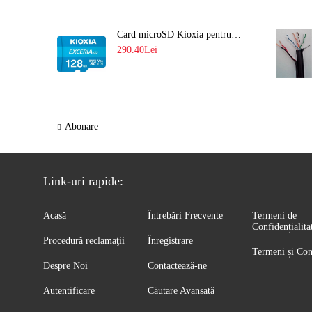
Card microSD Kioxia pentru CCTV cu capacitate memorie 128GB Ultra HD 4K LMEX2L128GG2
290.40Lei
Abonare
Link-uri rapide:
Acasă
Întrebări Frecvente
Termeni de
Confidențialita
Procedură reclamaţii
Înregistrare
Termeni și Con
Despre Noi
Contactează-ne
Autentificare
Căutare Avansată