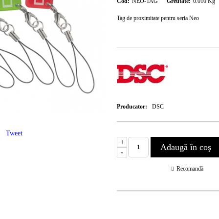
Cod:
NEO-TAG
Greutate:
0.010
Kg
Tag de proximitate pentru seria Neo
Producator:
DSC
Tweet
+
-
Recomandă