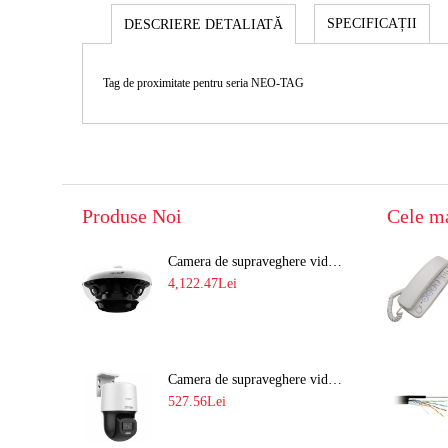
SPECIFICAȚII
DESCRIERE DETALIATĂ
Tag de proximitate pentru seria NEO-TAG
Produse Noi
Cele m
Camera de supraveghere video 8MP panoramica de exterior(4x2MP Stitched) Navaio NGC-7482PR
4,122.47Lei
Camera de supraveghere video IP PT 4MP cu lumina alba 30M si lentila fixa Hikvision DS-2DE2C400SCG-E F1
527.56Lei