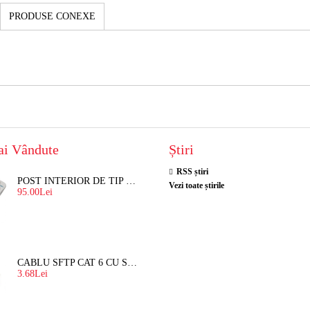
PRODUSE CONEXE
ai Vândute
Știri
RSS știri
POST INTERIOR DE TIP TELEFON RESEL, T8018 PENTRU INTERFON DE BLOC
Vezi toate știrile
95.00Lei
CABLU SFTP CAT 6 CU SUFA, DE EXTERIOR 8 FIRE X 0,56 MM
3.68Lei