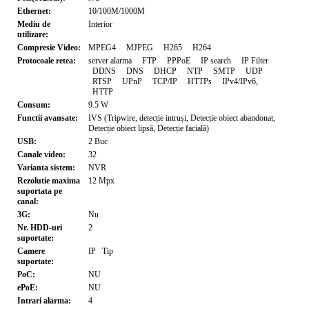
Ethernet:
10/100M/1000M
Mediu de
Interior
utilizare:
Compresie Video:
MPEG4
MJPEG
H265
H264
Protocoale retea:
server alarma
FTP
PPPoE
IP search
IP Filter
DDNS
DNS
DHCP
NTP
SMTP
UDP
RTSP
UPnP
TCP/IP
HTTPs
IPv4/IPv6,
HTTP
Consum:
9.5
W
Functii avansate:
IVS (Tripwire, detecție intruși, Detecție obiect abandonat,
Detecție obiect lipsă, Detecție facială)
USB:
2 Buc
Canale video:
32
Varianta sistem:
NVR
Rezolutie maxima
12
Mpx
suportata pe
canal:
3G:
Nu
Nr. HDD-uri
2
suportate:
Camere
IP
Tip
suportate:
PoC:
NU
ePoE:
NU
Intrari alarma:
4