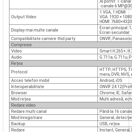
AI pornit: 1-can
-canale 6 MP@30
1 VGA, 1 HDMI
Output Video
VGA: 1920 × 1080
HDMI: 7680×4320,
Ecran principal:
Display mai multe canale
Ecran secundar: 
Compatibilitate camere thid party
ONVIF; Panasonic
Compresie
Video
Smart H.265+; H.
Audio
G.711a; G.711u; 
Rețea
HTTP; HTTPS; TCP
Protocol
mera, DVR, NVS, e
Acces telefon mobil
Android, iOS
Interoperabilitate
ONVIF 24.12(Profil
Browser
Chrome, IE; Safari
Mod rețea
Multi adresă, ech
Redare video
Redare multi canal
Până la 16 canal
Mod înregistrare
General, detecție
Backup
USB, rețea
Redare
Instant, General,