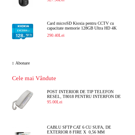
Card microSD Kioxia pentru CCTV cu
capacitate memorie 128GB Ultra HD 4K
LMEX2L128GG2
290.40Lei
Abonare
Cele mai Vândute
POST INTERIOR DE TIP TELEFON
RESEL, T8018 PENTRU INTERFON DE
BLOC
95.00Lei
CABLU SFTP CAT 6 CU SUFA, DE
EXTERIOR 8 FIRE X 0,56 MM