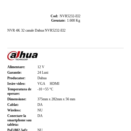
Cod:
NVR5232-EI2
Greutate:
1.600
Kg
NVR 4K 32 canale Dahua NVR5232-EI2
Alimentare:
12
V
Garantie:
24
Luni
Producator:
Dahua
Iesire video:
VGA
HDMI
Temperatura de
-10 +55
°C
operare:
Dimensiune:
375mm x 282mm x 56
mm
Cablat:
DA
Wireless:
NU
Conectare la
DA
smartphone sau
tableta:
PoE(802.3af):
NU