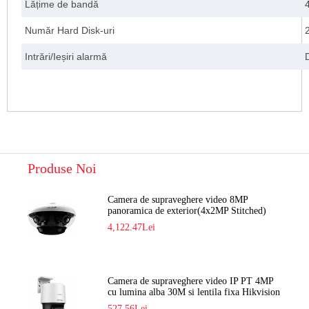
Lățime de bandă
Număr Hard Disk-uri
Intrări/Ieșiri alarmă
Produse Noi
Camera de supraveghere video 8MP
panoramica de exterior(4x2MP Stitched)
Navaio NGC-7482PR
4,122.47Lei
Camera de supraveghere video IP PT 4MP
cu lumina alba 30M si lentila fixa Hikvision
DS-2DE2C400SCG-E F1
527.56Lei