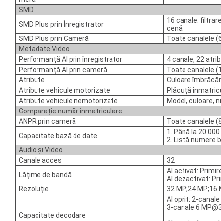
SMD
16 canale: filtra
SMD Plus prin Înregistrator
cenă
SMD Plus prin Cameră
Toate canalele (6
Metadate Video
Performanță AI prin înregistrator
4 canale, 22 atri
Performanță AI prin cameră
Toate canalele (1
Atribute
Culoare îmbrăcămi
Atribute vehicule motorizate
Plăcuță înmatricul
Atribute vehicule nemotorizate
Model, culoare, n
Comparație număr inmatriculare
ANPR prin cameră
Toate canalele (8
1. Până la 20.00
Capacitate bază de date
2. Listă numere 
Audio și Video
Canale acces
32
AI activat: Prim
Lățime de bandă
AI dezactivat: P
Rezoluție
32 MP;24 MP;16 
AI oprit: 2-cana
3-canale 6 MP@3
Capacitate decodare