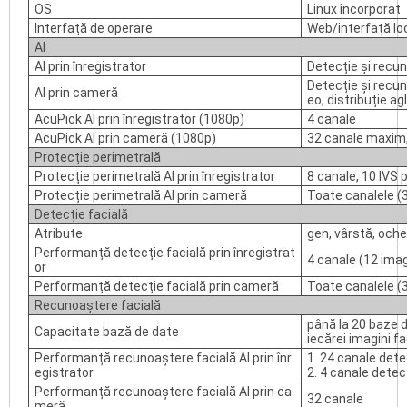
OS
Linux încorporat
Interfață de operare
Web/interfață lo
AI
AI prin înregistrator
Detecție și recu
Detecție și recu
AI prin cameră
eo, distribuție a
AcuPick AI prin înregistrator (1080p)
4 canale
AcuPick AI prin cameră (1080p)
32 canale maxim,
Protecție perimetrală
Protecție perimetrală AI prin înregistrator
8 canale, 10 IVS 
Protecție perimetrală AI prin cameră
Toate canalele (3
Detecție facială
Atribute
gen, vârstă, oche
Performanță detecție facială prin înregistrat
4 canale (12 imag
or
Performanță detecție facială prin cameră
Toate canalele (3
Recunoaștere facială
până la 20 baze d
Capacitate bază de date
iecărei imagini fa
Performanță recunoaștere facială AI prin înr
1. 24 canale dete
egistrator
2. 4 canale detec
Performanță recunoaștere facială AI prin ca
32 canale
meră