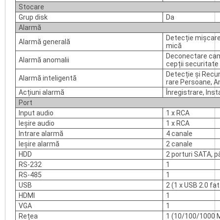
Stocare
Grup disk
Da
Alarmă
Detecție mișcare,
Alarmă generală
mică
Deconectare camer
Alarmă anomalii
cepții securitate
Detecție și Recu
Alarmă inteligentă
rare Persoane, An
Acțiuni alarmă
Înregistrare, Ins
Port
Input audio
1 x RCA
Ieșire audio
1 x RCA
Intrare alarmă
4 canale
Ieșire alarmă
2 canale
HDD
2 porturi SATA, 
RS-232
1
RS-485
1
USB
2 (1 x USB 2.0 fat
HDMI
1
VGA
1
Rețea
1 (10/100/1000 M