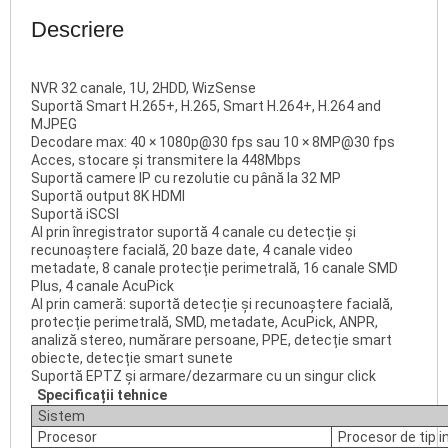
Descriere
NVR 32 canale, 1U, 2HDD, WizSense
Suportă Smart H.265+, H.265, Smart H.264+, H.264 and
MJPEG
Decodare max: 40 × 1080p@30 fps sau 10 × 8MP@30 fps
Acces, stocare și transmitere la 448Mbps
Suportă camere IP cu rezolutie cu până la 32 MP
Suportă output 8K HDMI
Suportă iSCSI
AI prin înregistrator suportă 4 canale cu detecție și
recunoaștere facială, 20 baze date, 4 canale video
metadate, 8 canale protecție perimetrală, 16 canale SMD
Plus, 4 canale AcuPick
AI prin cameră: suportă detecție și recunoaștere facială,
protecție perimetrală, SMD, metadate, AcuPick, ANPR,
analiză stereo, numărare persoane, PPE, detecție smart
obiecte, detecție smart sunete
Suportă EPTZ și armare/dezarmare cu un singur click
Specificații tehnice
Sistem
Procesor
Procesor de tip i