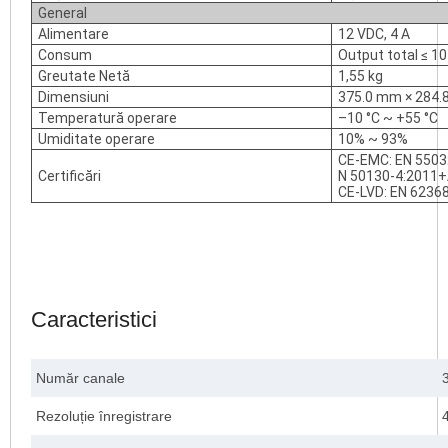
General
Alimentare
12 VDC, 4 A
Consum
Output total ≤ 10
Greutate Netă
1,55 kg
Dimensiuni
375.0 mm × 284.
Temperatură operare
–10 °C ~ +55 °C
Umiditate operare
10% ~ 93%
CE-EMC: EN 5503
Certificări
N 50130-4:2011+
CE-LVD: EN 6236
Caracteristici
Număr canale
Rezoluție înregistrare