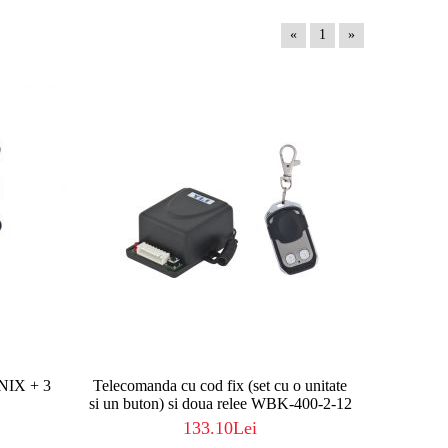
«
1
»
ONIX + 3
Telecomanda cu cod fix (set cu o unitate
si un buton) si doua relee WBK-400-2-12
133.10Lei