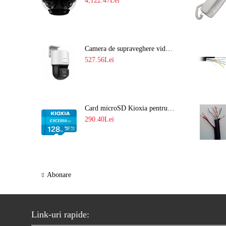
4,122.47Lei
Camera de supraveghere video IP PT 4MP cu lumina alba 30M si lentila fixa Hikvision DS-2DE2C400SCG-E F1
527.56Lei
Card microSD Kioxia pentru CCTV cu capacitate memorie 128GB Ultra HD 4K LMEX2L128GG2
290.40Lei
Abonare
Link-uri rapide: