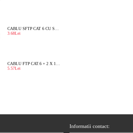
CABLU SFTP CAT 6 CU SUFA, DE EXTERIOR 8 FIRE X 0,56 MM
3.68Lei
CABLU FTP CAT.6 + 2 X 1.5 MM2 ( LITAT ) CU SUFA
5.57Lei
Informatii contact: