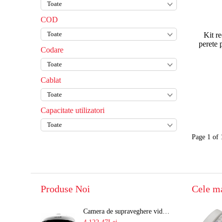
COD
Kit r
perete 
Codare
Cablat
Capacitate utilizatori
Page 1 of 
Produse Noi
Cele m
Camera de supraveghere video 8MP panoramica de exterior(4x2MP Stitched) Navaio NGC-7482PR