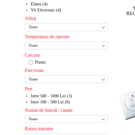
Elmes (4)
Incuietori mecanice
Yli Electronic (4)
REC
Incuietori biometrice rezidentiale
Afisaj
Incuietori pentru dulapuri/vestiare
Temperatura de operare
Carcasa
Plastic
Frecventa
Pret
Intre 500 - 1000 Lei (3)
Intre 100 - 500 Lei (8)
Numar de functii / canale
Bataia maxima