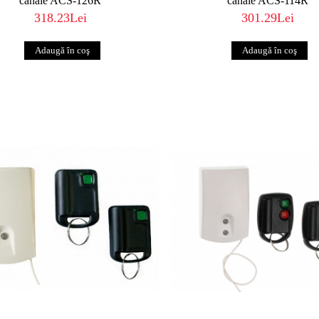
canale ACS-126R
canale ACS-114R
318.23Lei
301.29Lei