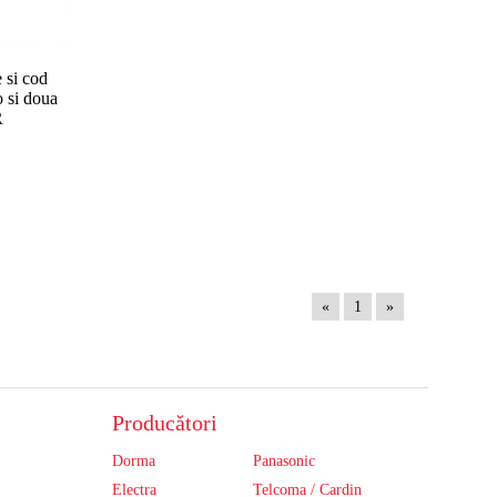
 si cod
o si doua
R
«
1
»
Producători
Dorma
Panasonic
Electra
Telcoma / Cardin