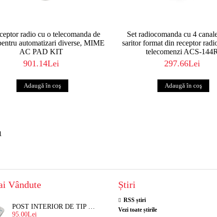
eceptor radio cu o telecomanda de
Set radiocomanda cu 4 canale
pentru automatizari diverse, MIME
saritor format din receptor radi
AC PAD KIT
telecomenzi ACS-144
901.14Lei
297.66Lei
1
ai Vândute
Știri
RSS știri
POST INTERIOR DE TIP TELEFON RESEL, T8018 PENTRU INTERFON DE BLOC
Vezi toate știrile
95.00Lei