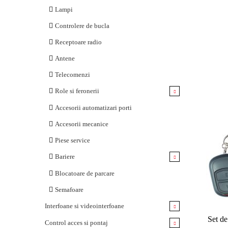
Lampi
Controlere de bucla
Receptoare radio
Antene
Telecomenzi
Role si feronerii
Role si carucioare
Accesorii automatizari porti
Sine
Accesorii mecanice
Balamale
Piese service
Kituri autoportante
Bariere
Cremaliere
Corp bariera
Blocatoare de parcare
Opritoare
Brate
Semafoare
Sisteme de blocare si deblocare
Accesorii bariere
Interfoane si videointerfoane
Set d
Clante
Stalp sustinere brat
Kituri
Control acces si pontaj