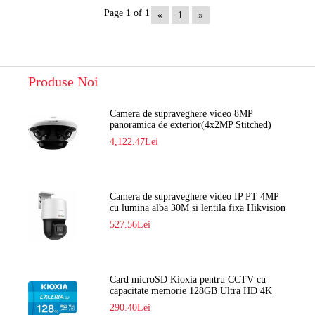
Page 1 of 1
«
1
»
Produse Noi
Camera de supraveghere video 8MP
panoramica de exterior(4x2MP Stitched)
Navaio NGC-7482PR
4,122.47Lei
Camera de supraveghere video IP PT 4MP
cu lumina alba 30M si lentila fixa Hikvision
DS-2DE2C400SCG-E F1
527.56Lei
Card microSD Kioxia pentru CCTV cu
capacitate memorie 128GB Ultra HD 4K
LMEX2L128GG2
290.40Lei