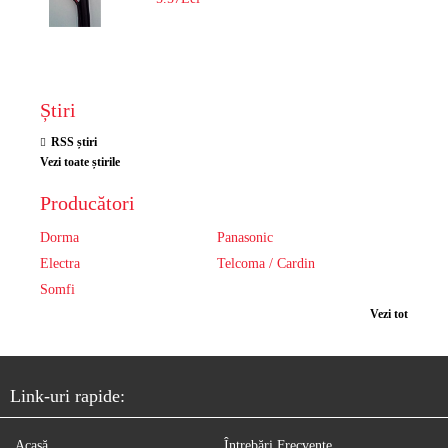
Știri
RSS știri
Vezi toate știrile
Producători
Dorma
Panasonic
Electra
Telcoma / Cardin
Somfi
Vezi tot
Link-uri rapide:
Acasă
Întrebări Frecvente