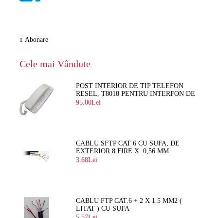
Abonare
Cele mai Vândute
POST INTERIOR DE TIP TELEFON
RESEL, T8018 PENTRU INTERFON DE
BLOC
95.00Lei
CABLU SFTP CAT 6 CU SUFA, DE
EXTERIOR 8 FIRE X 0,56 MM
3.68Lei
CABLU FTP CAT.6 + 2 X 1.5 MM2 (
LITAT ) CU SUFA
5.57Lei