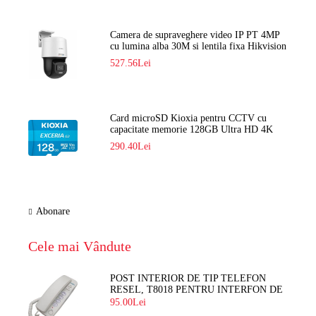
Camera de supraveghere video IP PT 4MP
cu lumina alba 30M si lentila fixa Hikvision
DS-2DE2C400SCG-E F1
527.56Lei
Card microSD Kioxia pentru CCTV cu
capacitate memorie 128GB Ultra HD 4K
LMEX2L128GG2
290.40Lei
Abonare
Cele mai Vândute
POST INTERIOR DE TIP TELEFON
RESEL, T8018 PENTRU INTERFON DE
BLOC
95.00Lei