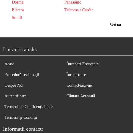
Dorma
Panasonic
Electra
Telcoma / Cardin
Somfi
Vezi tot
Link-uri rapide:
Acasă
Întrebări Frecvente
Procedură reclamaţii
Înregistrare
Despre Noi
Contactează-ne
Autentificare
Căutare Avansată
Termeni de Confidențialitate
Termeni și Condiții
Informatii contact: