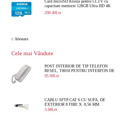
Card microSD Kioxia pentru CCTV cu
capacitate memorie 128GB Ultra HD 4K
LMEX2L128GG2
290.40Lei
Abonare
Cele mai Vândute
POST INTERIOR DE TIP TELEFON
RESEL, T8018 PENTRU INTERFON DE
BLOC
95.00Lei
CABLU SFTP CAT 6 CU SUFA, DE
EXTERIOR 8 FIRE X 0,56 MM
3.68Lei