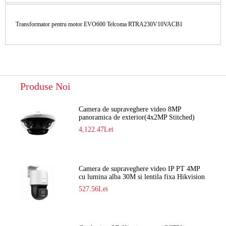
Transformator pentru motor EVO600 Telcoma RTRA230V10VACB1
Produse Noi
Camera de supraveghere video 8MP
panoramica de exterior(4x2MP Stitched)
Navaio NGC-7482PR
4,122.47Lei
Camera de supraveghere video IP PT 4MP
cu lumina alba 30M si lentila fixa Hikvision
DS-2DE2C400SCG-E F1
527.56Lei